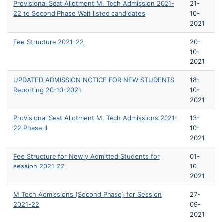
Provisional Seat Allotment M. Tech Admission 2021-
21-
22 to Second Phase Wait listed candidates
10-
2021
Fee Structure 2021-22
20-
10-
2021
UPDATED ADMISSION NOTICE FOR NEW STUDENTS
18-
Reporting 20-10-2021
10-
2021
Provisional Seat Allotment M. Tech Admissions 2021-
13-
22 Phase II
10-
2021
Fee Structure for Newly Admitted Students for
01-
session 2021-22
10-
2021
M Tech Admissions (Second Phase) for Session
27-
2021-22
09-
2021