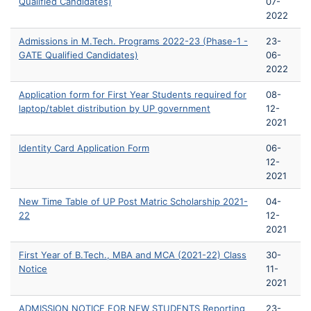
Qualified Candidates)
07-
2022
Admissions in M.Tech. Programs 2022-23 (Phase-1 -
23-
GATE Qualified Candidates)
06-
2022
Application form for First Year Students required for
08-
laptop/tablet distribution by UP government
12-
2021
Identity Card Application Form
06-
12-
2021
New Time Table of UP Post Matric Scholarship 2021-
04-
22
12-
2021
First Year of B.Tech., MBA and MCA (2021-22) Class
30-
Notice
11-
2021
ADMISSION NOTICE FOR NEW STUDENTS Reporting
23-