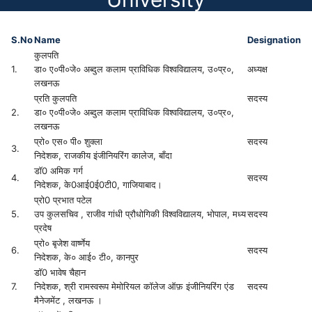
S.No
Name
Designation
कुलपति
1.
डा० ए०पी०जे० अब्दुल कलाम प्राविधिक विश्वविद्यालय, उ०प्र०,
अध्यक्ष
लखनऊ
प्रति कुलपति
सदस्य
2.
डा० ए०पी०जे० अब्दुल कलाम प्राविधिक विश्वविद्यालय, उ०प्र०,
लखनऊ
प्रो० एस० पी० शुक्ला
सदस्य
3.
निदेशक, राजकीय इंजीनियरिंग कालेज, बाँदा
डाॅ0 अमिक गर्ग
4.
सदस्य
निदेशक, के0आई0ई0टी0, गाजियाबाद।
प्रो0 प्रभात पटेल
5.
उप कुलसचिव , राजीव गांधी प्रौधोगिकी विश्वविद्यालय, भोपाल, मध्य
सदस्य
प्रदेष
प्रो० बृजेश वार्ष्णेय
6.
सदस्य
निदेशक, के० आई० टी०, कानपुर
डाॅ0 भावेष चैहान
7.
निदेशक, श्री रामस्वरूप मेमोरियल कॉलेज ऑफ़ इंजीनियरिंग एंड
सदस्य
मैनेजमेंट , लखनऊ ।