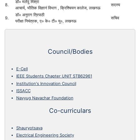
डॉ० मलेंदु मिश्रा
8.
सदस्य
आचार्य, भौतिक विज्ञानं विभाग , क्रिश्चियन कालेज, लखनऊ
डॉ० अनुराग त्रिपाठी
9.
सचिव
परीक्षा नियंत्रक, ए० के० टी० यू०, लखनऊ
Council/Bodies
E-Cell
IEEE Students Chapter UNIT STB62961
Institution's Innovation Council
ISSACC
Navyug Navachar Foundation
Co-curriculars
Shauryotsava
Electrical Engineering Society