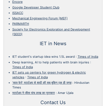
Encore
Google Developer Student Club
ISSACC
Mechanical Engineering Forum (MEF)
PARMARTH
Society for Electronics Exploration and Development
(SEED)
IET in News
IET student's startup idea wins 1.5L award
:
Times of India
Deep learning, AI to help patients with brain injuries
:
Times of India
IET sets up centers for green hydrogen & electric
vehicles
:
Times of India
'सात फेरे' स्टार्टअप से शादी की सब बुकिग एक ही जगह
:
Hindustan
Times
स्टार्टअप ने जीता पांच लाख का पुरस्कार
:
Amar Ujala
Contact Us