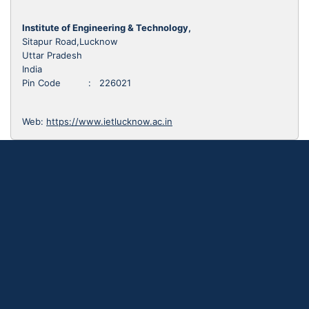
Institute of Engineering & Technology,
Sitapur Road,Lucknow
Uttar Pradesh
India
Pin Code : 226021
Web:
https://www.ietlucknow.ac.in